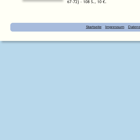
67-72) - 108 S., 10 €.
·
·
Startseite
Impressum
Datens