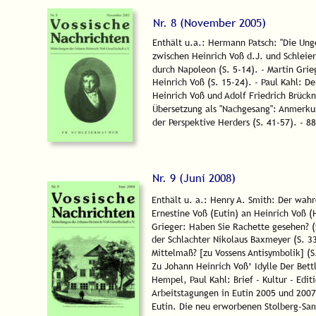
Nr. 8 (November 2005) 
Enthält u.a.: Hermann Patsch: "Die Unge
zwischen Heinrich Voß d.J. und Schleie
durch Napoleon (S. 5-14). - Martin Gri
Heinrich Voß (S. 15-24). - Paul Kahl: D
Heinrich Voß und Adolf Friedrich Brückn
Übersetzung als "Nachgesang": Anmerku
der Perspektive Herders (S. 41-57). - 88
Nr. 9 (Juni 2008) 
Enthält u. a.: Henry A. Smith: Der wahr
Ernestine Voß (Eutin) an Heinrich Voß (H
Grieger: Haben Sie Rachette gesehen? (
der Schlachter Nikolaus Baxmeyer (S. 3
Mittelmaß? [zu Vossens Antisymbolik] (S
Zu Johann Heinrich Voß’ Idylle Der Bett
Hempel, Paul Kahl: Brief - Kultur - Edit
Arbeitstagungen in Eutin 2005 und 2007 
Eutin. Die neu erworbenen Stolberg-Sam