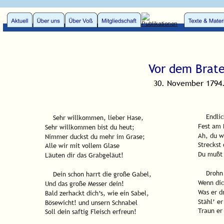
Vor dem Brat
30. November 1794
    Endl
    Sehr willkommen, lieber Hase,
Fest am 
Sehr willkommen bist du heut;
Ah, du w
Nimmer duckst du mehr im Grase;
Streckst
Alle wir mit vollem Glase
Du mußt 
Läuten dir das Grabgeläut!
    Droh
    Dein schon harrt die große Gabel,
Wenn dic
Und das große Messer dein!
Was er d
Bald zerhackt dich’s, wie ein Sabel,
Stähl’ e
Bösewicht! und unsern Schnabel
Traun er
Soll dein saftig Fleisch erfreun!