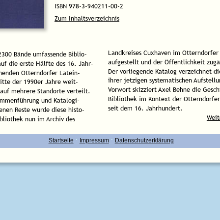
ISBN 978-3-940211-00-2
Zum Inhaltsverzeichnis
Landkreises Cuxhaven im Otterndorfer
2300 Bände umfassende Biblio-
aufgestellt und der Öffentlichkeit zug
auf die erste Hälfte des 16. Jahr-
Der vorliegende Katalog verzeichnet di
henden Otterndorfer Latein-
ihrer jetzigen systematischen Aufstellu
Mitte der 1990er Jahre weit-
Vorwort skizziert Axel Behne die Gesch
auf mehrere Standorte verteilt. 
Bibliothek im Kontext der Otterndorfer
ammenführung und Katalogi-
seit dem 16. Jahrhundert.
enen Reste wurde diese histo-
Weit
bliothek nun im Archiv des 
·
·
Startseite
Impressum
Datenschutzerklärung