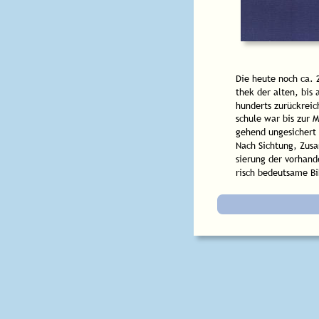
Die heute noch ca. 
thek der alten, bis 
hunderts zurückreic
schule war bis zur 
gehend ungesichert 
Nach Sichtung, Zus
sierung der vorhand
risch bedeutsame Bi