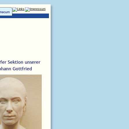
er Sektion unserer 
ohann Gottfried 